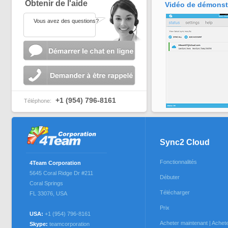
Obtenir de l'aide
Vidéo de démonst
Vous avez des questions?
+1 (954) 796-8161
Téléphone:
Sync2 Cloud
Fonctionnalités
4Team Corporation
5645 Coral Ridge Dr #211
Débuter
Coral Springs
Télécharger
FL 33076
,
USA
Prix
USA:
+1 (954) 796-8161
Acheter maintenant | Acheter
Skype:
teamcorporation