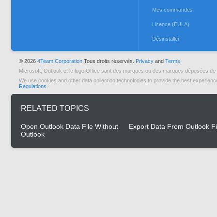
Mes commandes
Licence (EULA)
Désinstaller
© 2026
4Team Corporation.
Tous droits réservés.
Privacy
and
Terms.
Microsoft, Outlook et le logo Office sont des marques ou des marques déposées de 
We use cookies and other data collection technologies to provide the best experienc
Regulations
.
RELATED TOPICS
Open Outlook Data File Without
Export Data From Outlook Fi
Outlook