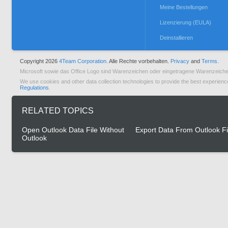
Meine Bestellungen
Lizenzierung (EULA)
Deinstallieren
Copyright 2026
4Team Corporation.
Alle Rechte vorbehalten.
Privacy
and
Terms.
Microsoft sowie das Office Logo sind Warenzeichen oder eingetragene Warenzeiche
We use cookies and other data collection technologies to provide the best experienc
Regulations
.
RELATED TOPICS
Open Outlook Data File Without
Export Data From Outlook Fi
Outlook