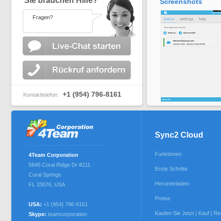
Sie brauchen Hilfe?
Screenshots
Fragen?
+1 (954) 796-8161
Kontakttelefon:
Sync2 Cloud
Funktionen
4Team Corporation
5645 Coral Ridge Dr #211
Erste Schritte
Coral Springs
Herunterladen
FL 33076
,
USA
Preise
USA:
+1 (954) 796-8161
Kaufen Sie Jetzt | Kauf | Re
Skype:
teamcorporation