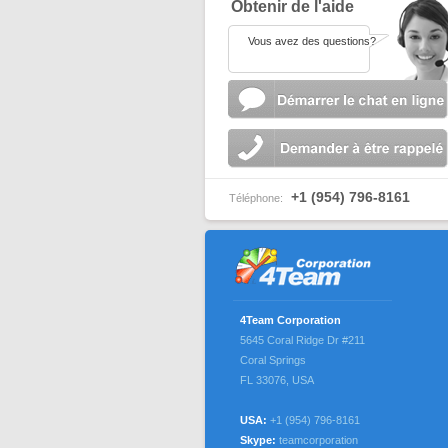
Obtenir de l'aide
Vous avez des questions?
+1 (954) 796-8161
Téléphone:
4Team Corporation
5645 Coral Ridge Dr #211
Coral Springs
FL 33076
,
USA
USA:
+1 (954) 796-8161
Skype:
teamcorporation