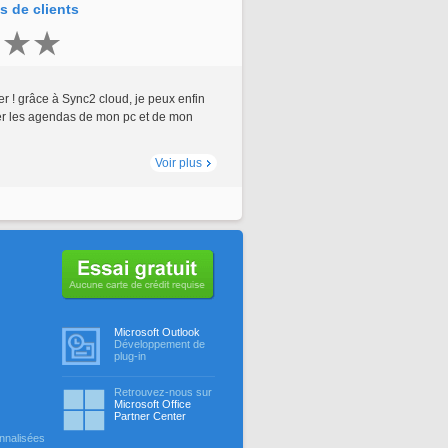
 de clients
r ! grâce à Sync2 cloud, je peux enfin
ier les agendas de mon pc et de mon
Voir plus
Aucune carte de crédit requise
Microsoft Outlook
Développement de
plug-in
Retrouvez-nous sur
Microsoft Office
Partner Center
nnalisées