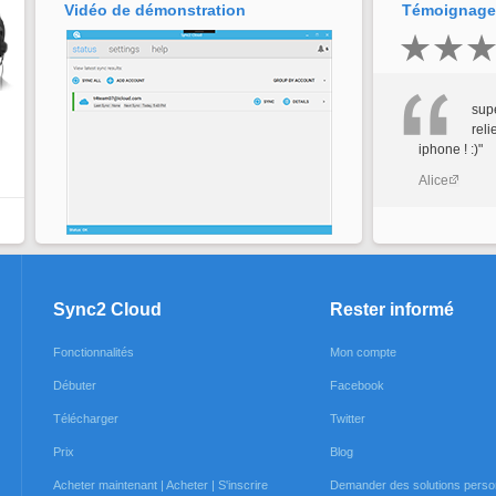
Vidéo de démonstration
Témoignages
supe
rel
iphone ! :)"
Alice
Sync2 Cloud
Rester informé
Fonctionnalités
Mon compte
Débuter
Facebook
Télécharger
Twitter
Prix
Blog
Acheter maintenant | Acheter | S'inscrire
Demander des solutions perso