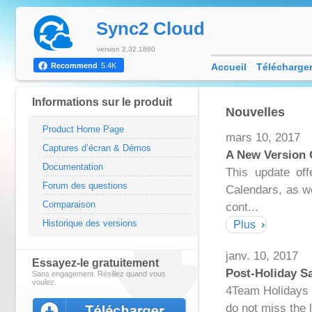
Sync2 Cloud
version 2.32.1860
Accueil
Télécharge
Recommend
5.4K
Informations sur le produit
Nouvelles
Product Home Page
mars 10, 2017
Captures d’écran & Démos
A New Version 
Documentation
This update off
Forum des questions
Calendars, as we
Comparaison
cont...
Historique des versions
Plus
janv. 10, 2017
Essayez-le gratuitement
Post-Holiday Sa
Sans engagement. Résiliez quand vous
voulez.
4Team Holidays a
do not miss the 