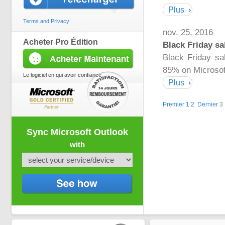
Plus
Terms and Privacy
nov. 25, 2016
Acheter Pro Édition
Black Friday sa
Black Friday sa
85% on Microsoft
Le logiciel en qui avoir confiance
Plus
Premier
1
2
Dernier
3
Sync Microsoft Outlook
with