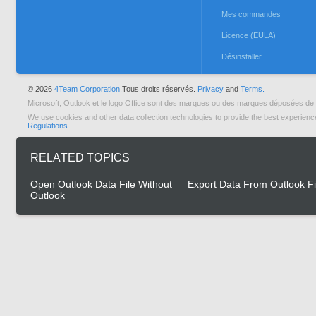
Mes commandes
Licence (EULA)
Désinstaller
© 2026
4Team Corporation.
Tous droits réservés.
Privacy
and
Terms.
Microsoft, Outlook et le logo Office sont des marques ou des marques déposées de 
We use cookies and other data collection technologies to provide the best experienc
Regulations
.
RELATED TOPICS
Open Outlook Data File Without
Export Data From Outlook Fi
Outlook