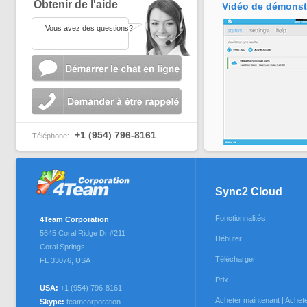
Obtenir de l'aide
Vidéo de démonst
Vous avez des questions?
+1 (954) 796-8161
Téléphone:
Sync2 Cloud
Fonctionnalités
4Team Corporation
5645 Coral Ridge Dr #211
Débuter
Coral Springs
Télécharger
FL 33076
,
USA
Prix
USA:
+1 (954) 796-8161
Acheter maintenant | Acheter
Skype:
teamcorporation